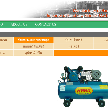
EO
ABOUT US
CONTACT US
สายพาน
ปั๊มลมระบบสายพานฉุด
ปั๊มลมโรตารี่
แท
มอเตอร์หินเจียร์
มอเตอร์
พาน
อุปกรณ์เสริม