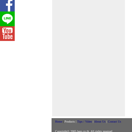
Home
|
Products |
Tips / Video
|
About Us
|
Contact Us
Copyright© 2005 hero.co.th, All rights reserved.