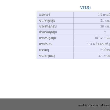
VH-51
มอเตอร์
1/2 แรงม
ขนาดลูกสูบ
51 มม.
ช่วงชักลูกสูบ
38 มม.
จำนวนลูกสูบ
2
แรงดันสูงสุด
10 bar / 14
แรงดันลม
104.6 ลิตร/นาที 
ความจุ
75 ลิตร
ขนาด (มม.)
320 x 9
เลขที่ 63 ซอยพระรามที่ 2 ซ